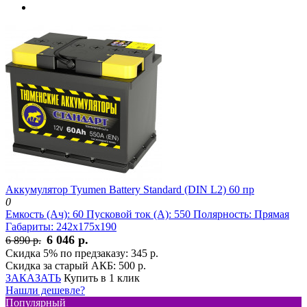
Аккумулятор Tyumen Battery Standard (DIN L2) 60 пр
0
Емкость (Ач):
60
Пусковой ток (А):
550
Полярность:
Прямая
Габариты:
242x175x190
6 046 р.
6 890 р.
Скидка 5% по предзаказу:
345 р.
Скидка за старый АКБ:
500 р.
ЗАКАЗАТЬ
Купить в 1 клик
Нашли дешевле?
Популярный