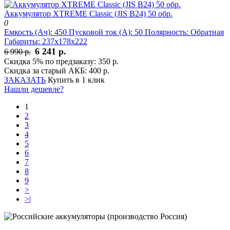
Аккумулятор XTREME Classic (JIS B24) 50 обр.
0
Емкость (Ач):
450
Пусковой ток (А):
50
Полярность:
Обратная
Габариты:
237x178x222
6 241 р.
6 990 р.
Скидка 5% по предзаказу:
350 р.
Скидка за старый АКБ:
400 р.
ЗАКАЗАТЬ
Купить в 1 клик
Нашли дешевле?
1
2
3
4
5
6
7
8
9
>
>|