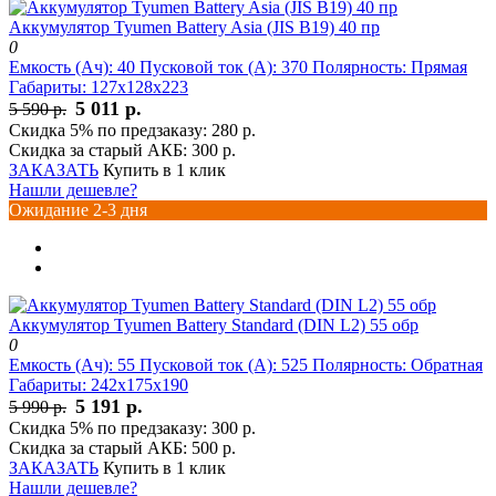
Аккумулятор Tyumen Battery Asia (JIS B19) 40 пр
0
Емкость (Ач):
40
Пусковой ток (А):
370
Полярность:
Прямая
Габариты:
127x128x223
5 011 р.
5 590 р.
Скидка 5% по предзаказу:
280 р.
Скидка за старый АКБ:
300 р.
ЗАКАЗАТЬ
Купить в 1 клик
Нашли дешевле?
Ожидание 2-3 дня
Аккумулятор Tyumen Battery Standard (DIN L2) 55 обр
0
Емкость (Ач):
55
Пусковой ток (А):
525
Полярность:
Обратная
Габариты:
242x175x190
5 191 р.
5 990 р.
Скидка 5% по предзаказу:
300 р.
Скидка за старый АКБ:
500 р.
ЗАКАЗАТЬ
Купить в 1 клик
Нашли дешевле?