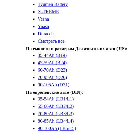
Tyumen Battery
X-TREME
Vesna
Yuasa
Duracell
Смотреть все
По емкости и размерам
Для азиатских авто (JIS):
35-44Ah (B19)
45-59Ah (B24)
60-70Ah (D23)
70-95Ah (D26)
90-105Ah (D31)
На европейские авто (DIN):
35-54Ah (LB1/L1)
55-66Ah (LB2/L2)
70-80Ah (LB3/L3)
80-85Ah (LB4/L4)
90-100Ah (LB5/L5)