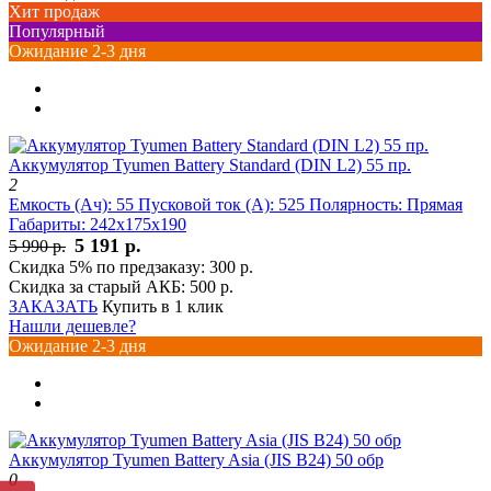
Хит продаж
Популярный
Ожидание 2-3 дня
Аккумулятор Tyumen Battery Standard (DIN L2) 55 пр.
2
Емкость (Ач):
55
Пусковой ток (А):
525
Полярность:
Прямая
Габариты:
242x175x190
5 191 р.
5 990 р.
Скидка 5% по предзаказу:
300 р.
Скидка за старый АКБ:
500 р.
ЗАКАЗАТЬ
Купить в 1 клик
Нашли дешевле?
Ожидание 2-3 дня
Аккумулятор Tyumen Battery Asia (JIS B24) 50 обр
0