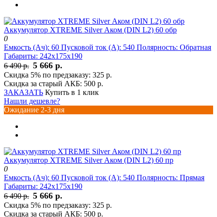
Аккумулятор XTREME Silver Аком (DIN L2) 60 обр
0
Емкость (Ач):
60
Пусковой ток (А):
540
Полярность:
Обратная
Габариты:
242x175x190
5 666 р.
6 490 р.
Скидка 5% по предзаказу:
325 р.
Скидка за старый АКБ:
500 р.
ЗАКАЗАТЬ
Купить в 1 клик
Нашли дешевле?
Ожидание 2-3 дня
Аккумулятор XTREME Silver Аком (DIN L2) 60 пр
0
Емкость (Ач):
60
Пусковой ток (А):
540
Полярность:
Прямая
Габариты:
242x175x190
5 666 р.
6 490 р.
Скидка 5% по предзаказу:
325 р.
Скидка за старый АКБ:
500 р.