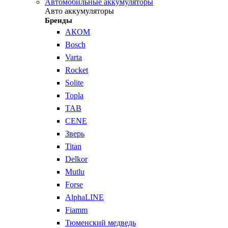
Автомобильные аккумуляторы
Авто аккумуляторы
Бренды
АКОМ
Bosch
Varta
Rocket
Solite
Topla
TAB
CENE
Зверь
Titan
Delkor
Mutlu
Forse
AlphaLINE
Fiamm
Тюменский медведь