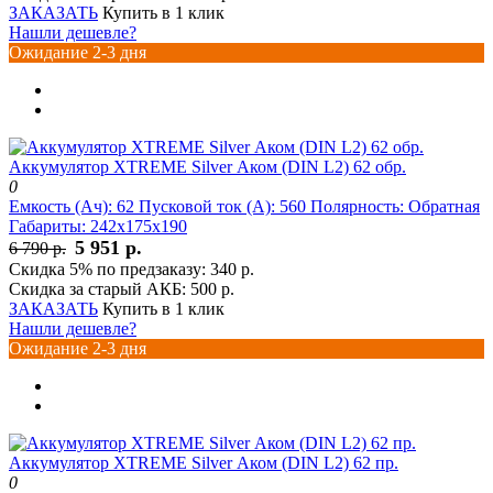
ЗАКАЗАТЬ
Купить в 1 клик
Нашли дешевле?
Ожидание 2-3 дня
Аккумулятор XTREME Silver Аком (DIN L2) 62 обр.
0
Емкость (Ач):
62
Пусковой ток (А):
560
Полярность:
Обратная
Габариты:
242x175x190
5 951 р.
6 790 р.
Скидка 5% по предзаказу:
340 р.
Скидка за старый АКБ:
500 р.
ЗАКАЗАТЬ
Купить в 1 клик
Нашли дешевле?
Ожидание 2-3 дня
Аккумулятор XTREME Silver Аком (DIN L2) 62 пр.
0