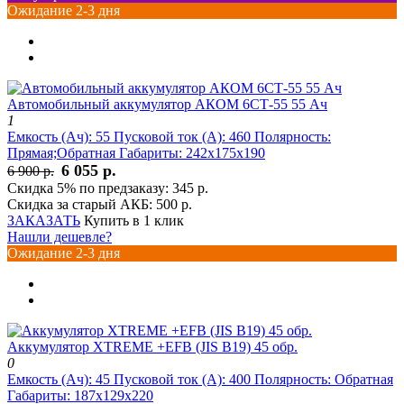
Ожидание 2-3 дня
Автомобильный аккумулятор АКОМ 6СТ-55 55 Ач
1
Емкость (Ач):
55
Пусковой ток (А):
460
Полярность:
Прямая;Обратная
Габариты:
242x175x190
6 055 р.
6 900 р.
Скидка 5% по предзаказу:
345 р.
Скидка за старый АКБ:
500 р.
ЗАКАЗАТЬ
Купить в 1 клик
Нашли дешевле?
Ожидание 2-3 дня
Аккумулятор XTREME +EFB (JIS B19) 45 обр.
0
Емкость (Ач):
45
Пусковой ток (А):
400
Полярность:
Обратная
Габариты:
187x129x220