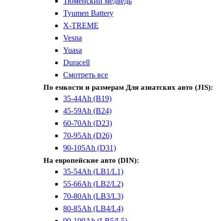
Тюменский медведь
Tyumen Battery
X-TREME
Vesna
Yuasa
Duracell
Смотреть все
По емкости и размерам
Для азиатских авто (JIS):
35-44Ah (B19)
45-59Ah (B24)
60-70Ah (D23)
70-95Ah (D26)
90-105Ah (D31)
На европейские авто (DIN):
35-54Ah (LB1/L1)
55-66Ah (LB2/L2)
70-80Ah (LB3/L3)
80-85Ah (LB4/L4)
90-100Ah (LB5/L5)