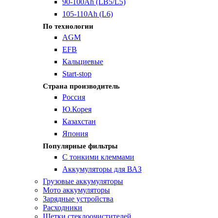
90-100Ah (LB5/L5)
105-110Ah (L6)
По технологии
AGM
EFB
Кальциевые
Start-stop
Страна производитель
Россия
Ю.Корея
Казахстан
Япония
Популярные фильтры
С тонкими клеммами
Аккумуляторы для ВАЗ
Грузовые аккумуляторы
Мото аккумуляторы
Зарядные устройства
Расходники
Щетки стеклоочистителей