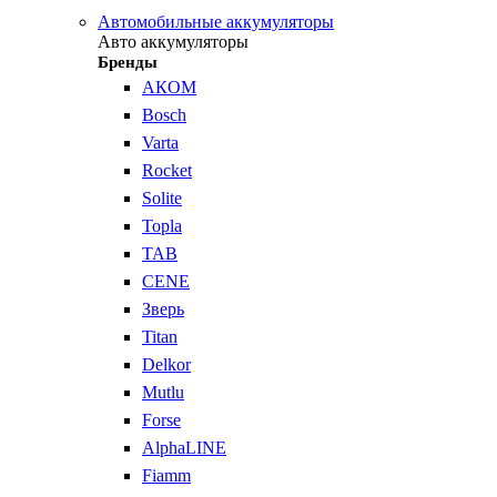
Автомобильные аккумуляторы
Авто аккумуляторы
Бренды
АКОМ
Bosch
Varta
Rocket
Solite
Topla
TAB
CENE
Зверь
Titan
Delkor
Mutlu
Forse
AlphaLINE
Fiamm