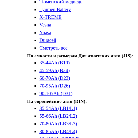
Тюменский медведь
Tyumen Battery
X-TREME
Vesna
Yuasa
Duracell
Смотреть все
По емкости и размерам
Для азиатских авто (JIS):
35-44Ah (B19)
45-59Ah (B24)
60-70Ah (D23)
70-95Ah (D26)
90-105Ah (D31)
На европейские авто (DIN):
35-54Ah (LB1/L1)
55-66Ah (LB2/L2)
70-80Ah (LB3/L3)
80-85Ah (LB4/L4)