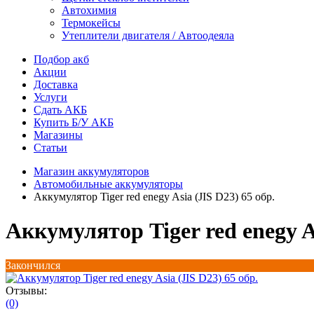
Автохимия
Термокейсы
Утеплители двигателя / Автоодеяла
Подбор акб
Акции
Доставка
Услуги
Сдать АКБ
Купить Б/У АКБ
Магазины
Статьи
Магазин аккумуляторов
Автомобильные аккумуляторы
Аккумулятор Tiger red enegy Asia (JIS D23) 65 обр.
Аккумулятор Tiger red enegy As
Закончился
Отзывы:
(0)