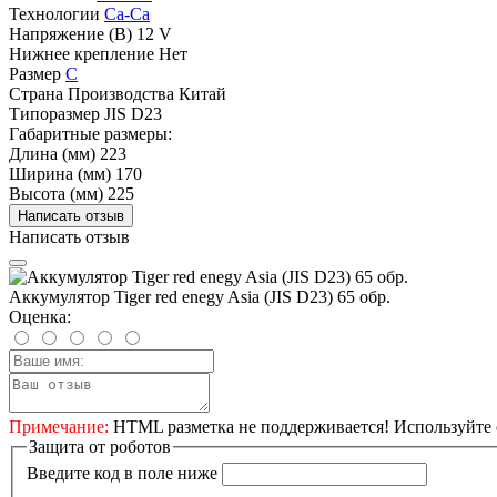
Технологии
Ca-Ca
Напряжение (В)
12 V
Нижнее крепление
Нет
Размер
C
Страна Производства
Китай
Типоразмер
JIS D23
Габаритные размеры:
Длина (мм)
223
Ширина (мм)
170
Высота (мм)
225
Написать отзыв
Написать отзыв
Аккумулятор Tiger red enegy Asia (JIS D23) 65 обр.
Оценка:
Примечание:
HTML разметка не поддерживается! Используйте 
Защита от роботов
Введите код в поле ниже